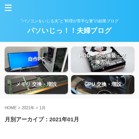
”パソコンをいじる夫”と”料理が苦手な妻”の副業ブログ
パソいじっ！！夫婦ブログ
HDD・SSD換装・交
自作PC
換方法
メモリ 交換・増設
GPU 交換・増設
HOME
>
2021年
>
1月
月別アーカイブ：2021年01月