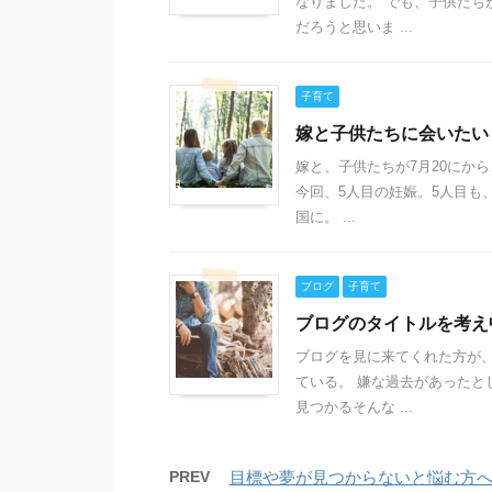
なりました。 でも、子供たち
だろうと思いま ...
子育て
嫁と子供たちに会いたい
嫁と、子供たちが7月20にか
今回、5人目の妊娠。5人目も
国に。 ...
ブログ
子育て
ブログのタイトルを考え
ブログを見に来てくれた方が
ている。 嫌な過去があったと
見つかるそんな ...
PREV
目標や夢が見つからないと悩む方