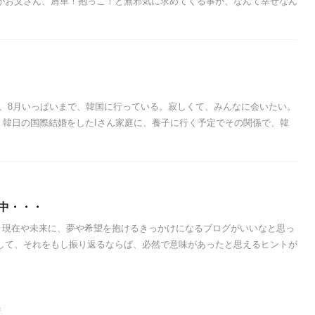
がお父さん、肩車！抱っこ！と無邪気に求めてくる事が、なんて幸せなん
ら、8月いっぱいまで、韓国に行っている。寂しくて、みんなに会いたい。
、韓日の国際結婚をしたIさん家庭に、養子に行く予定でその関係で、韓
中・・・
、現在や未来に、夢や希望を抱けるきっかけになるブログがいいなと思っ
して、それをもし振り返るならば、必然で意味があったと思えるヒントが
へ