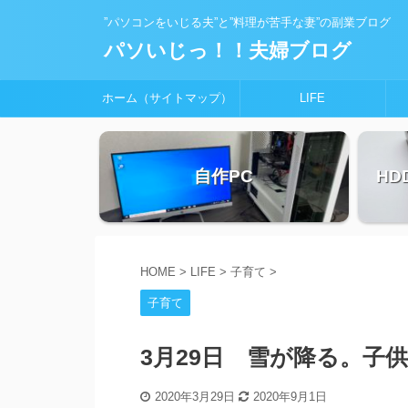
”パソコンをいじる夫”と”料理が苦手な妻”の副業ブログ
パソいじっ！！夫婦ブログ
ホーム（サイトマップ）
LIFE
自作PC
HD
HOME
>
LIFE
>
子育て
>
子育て
3月29日 雪が降る。子
2020年3月29日
2020年9月1日