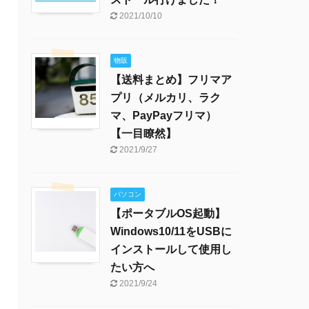
2021/10/10
物販
【送料まとめ】フリマア
プリ（メルカリ、ラク
マ、PayPayフリマ）
【一目瞭然】
2021/9/27
パソコン
【ポータブルOS起動】
Windows10/11をUSBに
インストールして使用し
たい方へ
2021/9/24