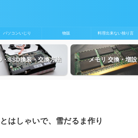
パソコンいじり
物販
料理出来ない独り言
D・SSD換装・交換方法
メモリ 交換・増設
供とはしゃいで、雪だるま作り