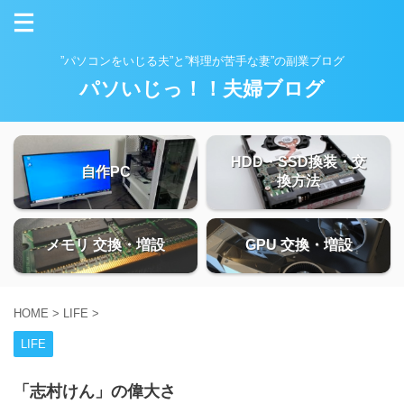
”パソコンをいじる夫”と”料理が苦手な妻”の副業ブログ
パソいじっ！！夫婦ブログ
HDD・SSD換装・交
自作PC
換方法
メモリ 交換・増設
GPU 交換・増設
HOME
>
LIFE
>
LIFE
「志村けん」の偉大さ