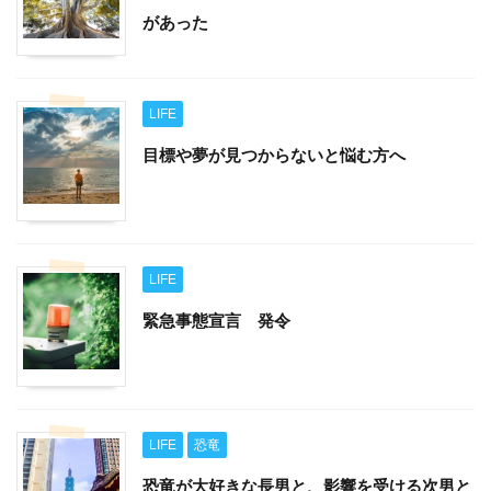
があった
LIFE
目標や夢が見つからないと悩む方へ
LIFE
緊急事態宣言 発令
LIFE
恐竜
恐竜が大好きな長男と、影響を受ける次男と